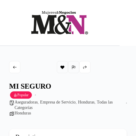
Saltar
al
contenido
MI SEGURO
Popular
Aseguradoras
,
Empresa de Servicio
,
Honduras
,
Todas las
Categorías
Honduras