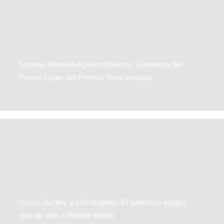
Mauricio Fajardo: «Creo firmemente en el poder de la fe y la
motivación para alcanzar nuestros sueños».
Susana Ninoska Agüero Delarca: Ganadora del
Primer Lugar del Premio Terra Impulsa
Óscar, Ashley y Christopher: El talentoso equipo
que da vida a Bubble Media