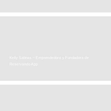
Dani Muñoz: Primer mujer cripto artista en Costa Rica.
Kelly Salinas – Emprendedora y Fundadora de
Reservando App