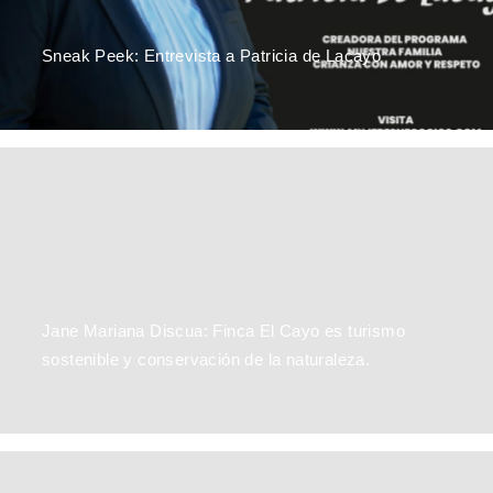
Sneak Peek: Entrevista a Patricia de Lacayo
Andrea Cabrera: Empoderando a las Mujeres en Guatemala
y Más Allá
Jane Mariana Discua: Finca El Cayo es turismo
sostenible y conservación de la naturaleza.