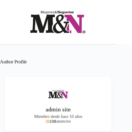
Saltar
al
contenido
Author Profile
admin site
Miembro desde hace 10 años
108
anuncios