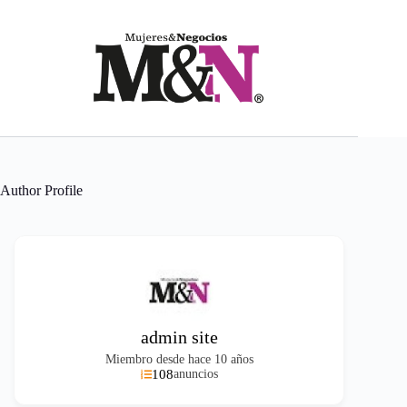
Saltar
al
contenido
Author Profile
admin site
Miembro desde hace 10 años
108
anuncios